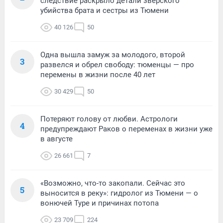
следствие раскрыло детали зверского
убийства брата и сестры из Тюмени
40 126
50
Одна вышла замуж за молодого, второй
3
развелся и обрел свободу: тюменцы — про
перемены в жизни после 40 лет
30 429
50
Потеряют голову от любви. Астрологи
4
предупреждают Раков о переменах в жизни уже
в августе
26 661
7
«Возможно, что-то закопали. Сейчас это
5
выносится в реку»: гидролог из Тюмени — о
вонючей Туре и причинах потопа
23 709
224