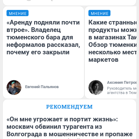
МНЕНИЕ
МНЕНИЕ
«Аренду подняли почти
Какие странные
втрое». Владелец
продукты можн
тюменского бара для
в магазинах Таи
неформалов рассказал,
Обзор тюменки 
почему его закрыли
несколько мес
маркетов
Аксиния Петров
Евгений Пальянов
Руководитель мо
агентства в Тюме
РЕКОМЕНДУЕМ
«Он мне угрожает и портит жизнь»:
москвич обвинил турагента из
Волгограда в мошенничестве и пропаже