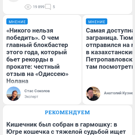
19 899
5
МНЕНИЕ
МНЕНИЕ
«Никого нельзя
Самая доступна
победить». О чем
заграница. Тюм
главный блокбастер
отправился на 
этого года, который
в казахстански
бьет рекорды в
Петропавловск:
прокате: честный
там посмотреть
отзыв на «Одиссею»
Нолана
Стас Соколов
Анатолий Кузне
Эксперт
РЕКОМЕНДУЕМ
Кишечник был собран в гармошку: в
Югре кошечка с тяжелой судьбой ищет