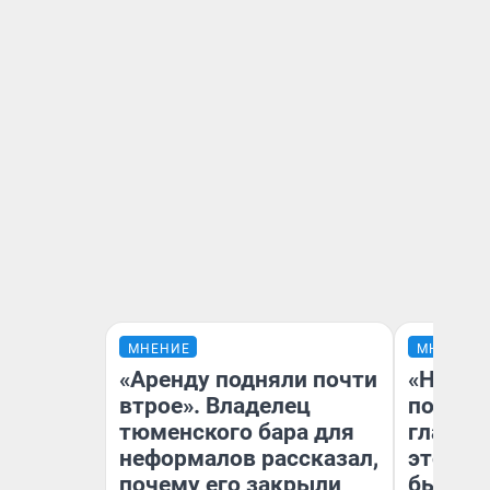
МНЕНИЕ
МНЕНИЕ
«Аренду подняли почти
«Никог
втрое». Владелец
победи
тюменского бара для
главны
неформалов рассказал,
этого г
почему его закрыли
бьет р