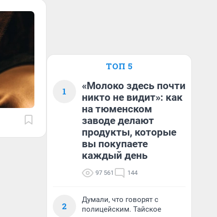
ТОП 5
«Молоко здесь почти
1
никто не видит»: как
на тюменском
заводе делают
продукты, которые
вы покупаете
каждый день
97 561
144
Думали, что говорят с
2
полицейским. Тайское