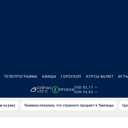
ТЕЛЕПРОГРАММА
АФИША
ГОРОСКОП
КУРСЫ ВАЛЮТ
ИГР
USD 82,17
СЕЙЧАС
2
ПРОБКИ
+25°C
EUR 94,84
м на реку
Тюменка показала, что странного продают в Таиланде
Где