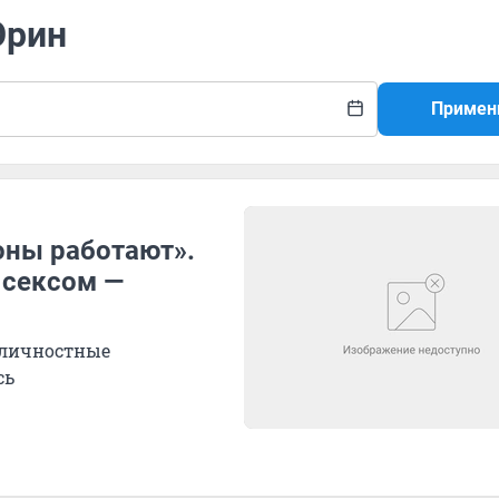
Юрин
Примен
оны работают».
 сексом —
жличностные
сь