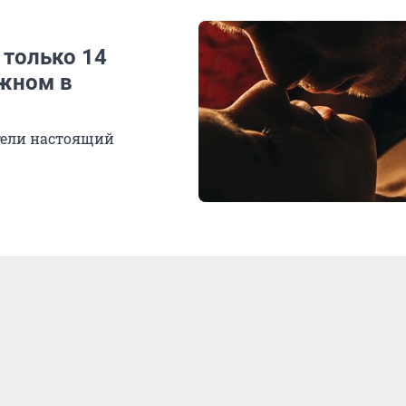
 только 14
ажном в
стели настоящий