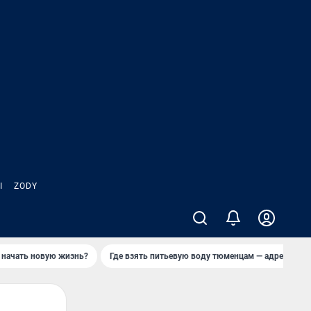
Ы
ZODY
 начать новую жизнь?
Где взять питьевую воду тюменцам — адреса