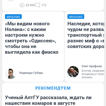
23 830
172
МНЕНИЕ
МНЕНИЕ
«Мы видим нового
Наследие, кото
Нолана»: с каким
чудом не разва
настроем нужно
транспортный э
смотреть «Одиссею»,
разнес миф о «
чтобы она не
советских доро
выглядела как фиаско
Олег Арефьев
Блогер, предприн
Надежда Губарь
владелец в тран
бизнесе
РЕКОМЕНДУЕМ
Ученый АлтГУ рассказала, ждать ли
нашествия комаров в августе