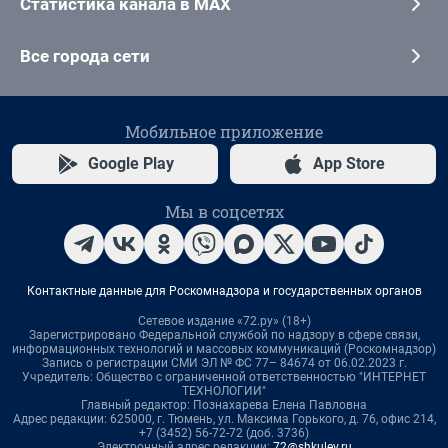
Статистика канала в MAX
Все города сети
Мобильное приложение
Google Play
App Store
Мы в соцсетях
Контактные данные для Роскомнадзора и государственных органов
Сетевое издание «72.ру» (18+)
Зарегистрировано Федеральной службой по надзору в сфере связи,
информационных технологий и массовых коммуникаций (Роскомнадзор)
Запись о регистрации СМИ ЭЛ № ФС 77– 84674 от 06.02.2023 г.
Учредитель: Общество с ограниченной ответственностью "ИНТЕРНЕТ
ТЕХНОЛОГИИ"
Главный редактор: Познахарева Елена Павловна
Адрес редакции: 625000, г. Тюмень, ул. Максима Горького, д. 76, офис 214,
+7 (3452) 56-72-72 (доб. 3736)
Электронный адрес редакции:
72@shkulev.ru