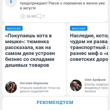
5
предупреждают Раков о переменах в жизни уже
в августе
26 305
7
МНЕНИЕ
МНЕНИЕ
«Покупаешь кота в
Наследие, кото
мешке»: тюменка
чудом не разва
рассказала, как на
транспортный э
самом деле устроен
разнес миф о «
бизнес со складами
советских доро
дешевых товаров
Олег Арефьев
Наталья Шорохова
Блогер, предприн
Открыла кофейную точку на
владелец в тран
деньги соцразвития
бизнесе
РЕКОМЕНДУЕМ