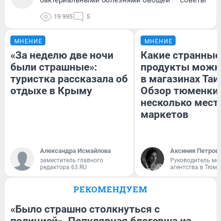
19 995
5
МНЕНИЕ
МНЕНИЕ
«За неделю две ночи
Какие странные
были страшные»:
продукты можн
туристка рассказала об
в магазинах Таи
отдыхе в Крыму
Обзор тюменки 
несколько мес
маркетов
Александра Исмайлова
Аксиния Петров
заместитель главного
Руководитель мо
редактора 63.RU
агентства в Тюме
РЕКОМЕНДУЕМ
«Было страшно столкнуться с
полицией». Популярная блогерша из