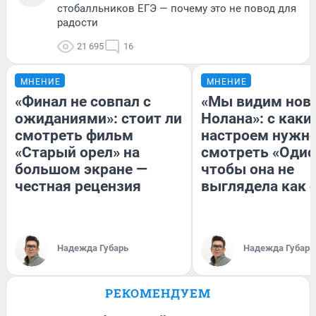
стобалльников ЕГЭ — почему это не повод для
радости
21 695
16
МНЕНИЕ
МНЕНИЕ
«Финал не совпал с
«Мы видим нов
ожиданиями»: стоит ли
Нолана»: с каки
смотреть фильм
настроем нужн
«Старый орел» на
смотреть «Одис
большом экране —
чтобы она не
честная рецензия
выглядела как 
Надежда Губарь
Надежда Губарь
РЕКОМЕНДУЕМ