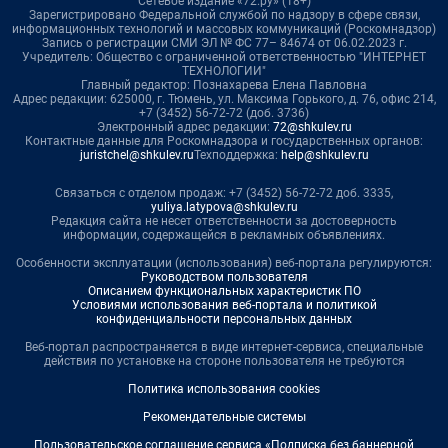
Сетевое издание «72.ру» (18+)
Зарегистрировано Федеральной службой по надзору в сфере связи,
информационных технологий и массовых коммуникаций (Роскомнадзор)
Запись о регистрации СМИ ЭЛ № ФС 77– 84674 от 06.02.2023 г.
Учредитель: Общество с ограниченной ответственностью "ИНТЕРНЕТ
ТЕХНОЛОГИИ"
Главный редактор: Познахарева Елена Павловна
Адрес редакции: 625000, г. Тюмень, ул. Максима Горького, д. 76, офис 214,
+7 (3452) 56-72-72 (доб. 3736)
Электронный адрес редакции:
72@shkulev.ru
Контактные данные для Роскомнадзора и государственных органов:
juristchel@shkulev.ru
Техподдержка:
help@shkulev.ru
Связаться с отделом продаж: +7 (3452) 56-72-72 доб. 3335,
yuliya.latypova@shkulev.ru
Редакция сайта не несет ответственности за достоверность
информации, содержащейся в рекламных объявлениях.
Особенности эксплуатации (использования) веб-портала регулируются:
Руководством пользователя
Описанием функциональных характеристик ПО
Условиями использования веб-портала и политикой
конфиденциальности персональных данных
Веб-портал распространяется в виде интернет-сервиса, специальные
действия по установке на стороне пользователя не требуются
Политика использования cookies
Рекомендательные системы
Пользовательское соглашение сервиса «Подписка без баннерной