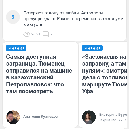
Потеряют голову от любви. Астрологи
5
предупреждают Раков о переменах в жизни уже
в августе
26 315
7
МНЕНИЕ
МНЕНИЕ
Самая доступная
«Заезжаешь на
заграница. Тюменец
заправку, а там 
отправился на машине
нулям»: смотри
в казахстанский
дела с топливом
Петропавловск: что
маршруте Тюме
там посмотреть
Уфа
Екатерина Бурле
Анатолий Кузнецов
Журналист 72.RU