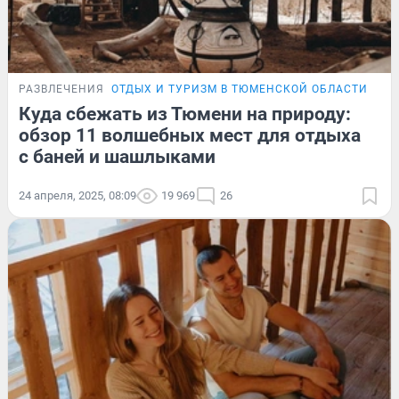
РАЗВЛЕЧЕНИЯ
ОТДЫХ И ТУРИЗМ В ТЮМЕНСКОЙ ОБЛАСТИ
ОБЗ
Куда сбежать из Тюмени на природу:
обзор 11 волшебных мест для отдыха
с баней и шашлыками
24 апреля, 2025, 08:09
19 969
26