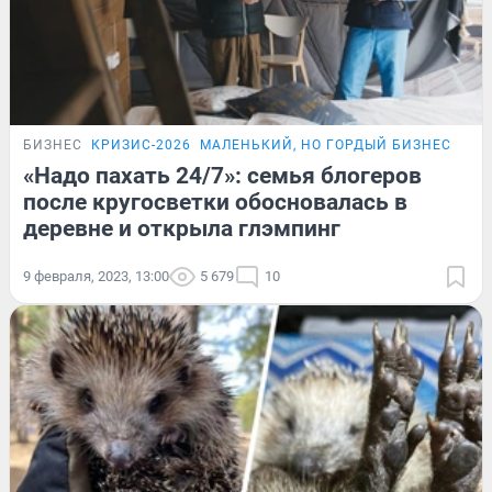
БИЗНЕС
КРИЗИС-2026
МАЛЕНЬКИЙ, НО ГОРДЫЙ БИЗНЕС
ИСТ
«Надо пахать 24/7»: семья блогеров
после кругосветки обосновалась в
деревне и открыла глэмпинг
9 февраля, 2023, 13:00
5 679
10