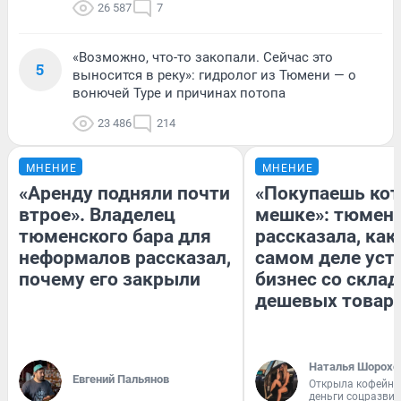
26 587
7
«Возможно, что-то закопали. Сейчас это
5
выносится в реку»: гидролог из Тюмени — о
вонючей Туре и причинах потопа
23 486
214
МНЕНИЕ
МНЕНИЕ
«Аренду подняли почти
«Покупаешь кот
втрое». Владелец
мешке»: тюмен
тюменского бара для
рассказала, как
неформалов рассказал,
самом деле уст
почему его закрыли
бизнес со скла
дешевых товар
Наталья Шорохо
Евгений Пальянов
Открыла кофейну
деньги соцразви