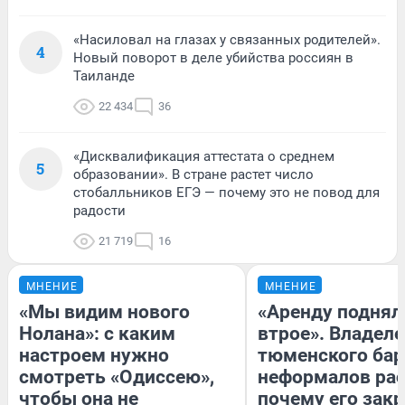
«Насиловал на глазах у связанных родителей».
4
Новый поворот в деле убийства россиян в
Таиланде
22 434
36
«Дисквалификация аттестата о среднем
5
образовании». В стране растет число
стобалльников ЕГЭ — почему это не повод для
радости
21 719
16
МНЕНИЕ
МНЕНИЕ
«Мы видим нового
«Аренду поднял
Нолана»: с каким
втрое». Владел
настроем нужно
тюменского бар
смотреть «Одиссею»,
неформалов рас
чтобы она не
почему его зак