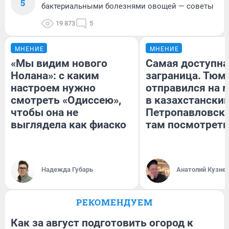
5
бактериальными болезнями овощей — советы
19 873
5
МНЕНИЕ
МНЕНИЕ
«Мы видим нового
Самая доступна
Нолана»: с каким
заграница. Тюм
настроем нужно
отправился на 
смотреть «Одиссею»,
в казахстански
чтобы она не
Петропавловск:
выглядела как фиаско
там посмотреть
Надежда Губарь
Анатолий Кузне
РЕКОМЕНДУЕМ
Как за август подготовить огород к