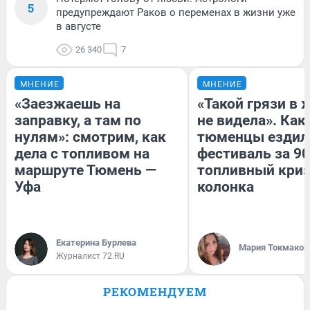
5
предупреждают Раков о переменах в жизни уже
в августе
26 340
7
МНЕНИЕ
МНЕНИЕ
«Заезжаешь на
«Такой грязи в 
заправку, а там по
не видела». Как
нулям»: смотрим, как
тюменцы ездил
дела с топливом на
фестиваль за 90
маршруте Тюмень —
топливный криз
Уфа
колонка
Екатерина Бурлева
Мария Токмаков
Журналист 72.RU
РЕКОМЕНДУЕМ