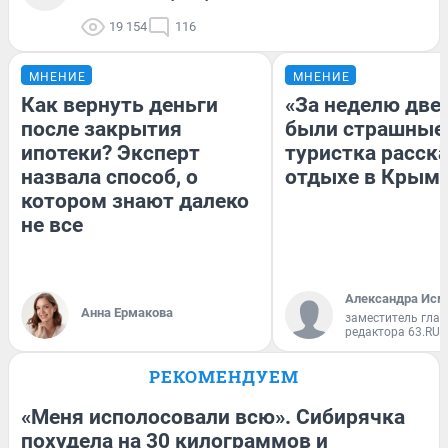
19 154
116
МНЕНИЕ
МНЕНИЕ
Как вернуть деньги
«За неделю две
после закрытия
были страшные
ипотеки? Эксперт
туристка расска
назвала способ, о
отдыхе в Крым
котором знают далеко
не все
Александра Исм
Анна Ермакова
заместитель глав
редактора 63.RU
РЕКОМЕНДУЕМ
«Меня исполосовали всю». Сибирячка
похудела на 30 килограммов и