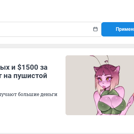
Примен
лых и $1500 за
т на пушистой
олучают большие деньги