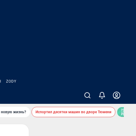
Ы
ZODY
ь новую жизнь?
Испортил десятки машин во дворе Тюмени