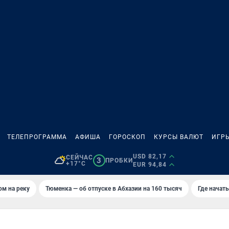
ТЕЛЕПРОГРАММА
АФИША
ГОРОСКОП
КУРСЫ ВАЛЮТ
ИГР
USD 82,17
СЕЙЧАС
3
ПРОБКИ
+17°C
EUR 94,84
ом на реку
Тюменка — об отпуске в Абхазии на 160 тысяч
Где начат