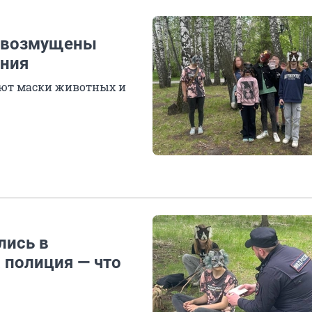
ы возмущены
ения
ают маски животных и
лись в
 полиция — что