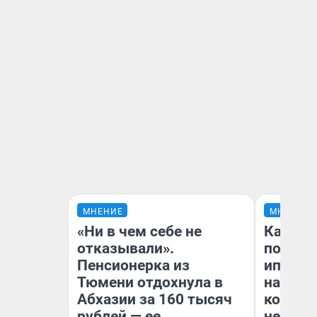
МНЕНИЕ
МНЕНИЕ
«Ни в чем себе не
Как ве
отказывали».
после 
Пенсионерка из
ипотек
Тюмени отдохнула в
назвала
Абхазии за 160 тысяч
которо
рублей — ее
не все