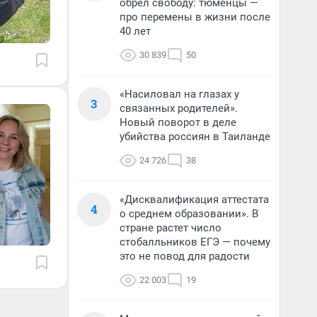
обрел свободу: тюменцы —
про перемены в жизни после
40 лет
30 839
50
«Насиловал на глазах у
3
связанных родителей».
Новый поворот в деле
убийства россиян в Таиланде
24 726
38
«Дисквалификация аттестата
4
о среднем образовании». В
стране растет число
стобалльников ЕГЭ — почему
это не повод для радости
22 003
19