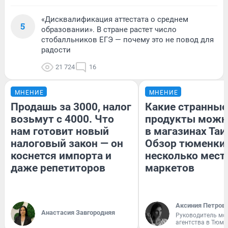
«Дисквалификация аттестата о среднем
5
образовании». В стране растет число
стобалльников ЕГЭ — почему это не повод для
радости
21 724
16
МНЕНИЕ
МНЕНИЕ
Продашь за 3000, налог
Какие странные
возьмут с 4000. Что
продукты можн
нам готовит новый
в магазинах Таи
налоговый закон — он
Обзор тюменки 
коснется импорта и
несколько мес
даже репетиторов
маркетов
Аксиния Петров
Анастасия Завгородняя
Руководитель мо
агентства в Тюме