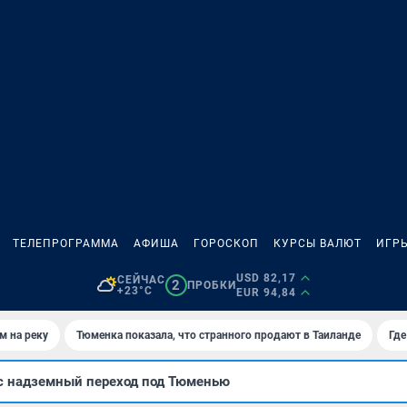
ТЕЛЕПРОГРАММА
АФИША
ГОРОСКОП
КУРСЫ ВАЛЮТ
ИГР
USD 82,17
СЕЙЧАС
2
ПРОБКИ
+23°C
EUR 94,84
м на реку
Тюменка показала, что странного продают в Таиланде
Где
с надземный переход под Тюменью