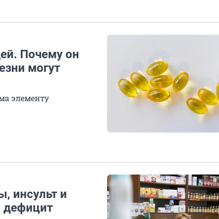
ей. Почему он
езни могут
ма элементу
ы, инсульт и
к дефицит