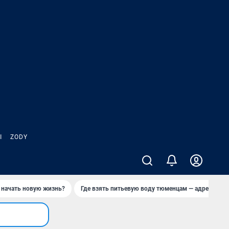
Ы
ZODY
 начать новую жизнь?
Где взять питьевую воду тюменцам — адреса