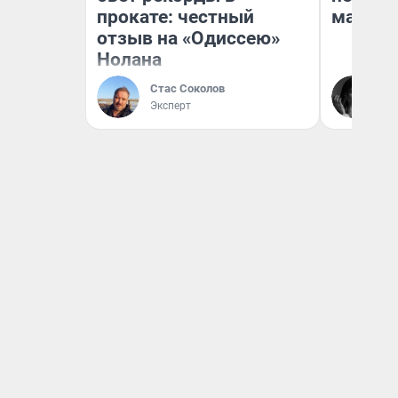
прокате: честный
маркет
отзыв на «Одиссею»
Нолана
Ак
Стас Соколов
Ру
Эксперт
аг