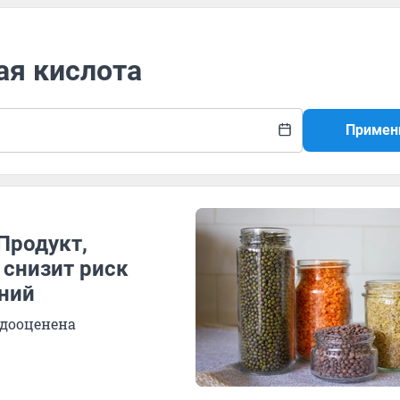
ая кислота
Примен
Продукт,
 снизит риск
ний
едооценена