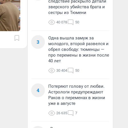
следствие раскрыло детали
зверского убийства брата и
сестры из Тюмени
40 078
50
Одна вышла замуж за
3
молодого, второй развелся и
обрел свободу: тюменцы —
про перемены в жизни после
40 лет
30 404
50
Потеряют голову от любви.
4
Астрологи предупреждают
Раков о переменах в жизни
уже в августе
26 635
7