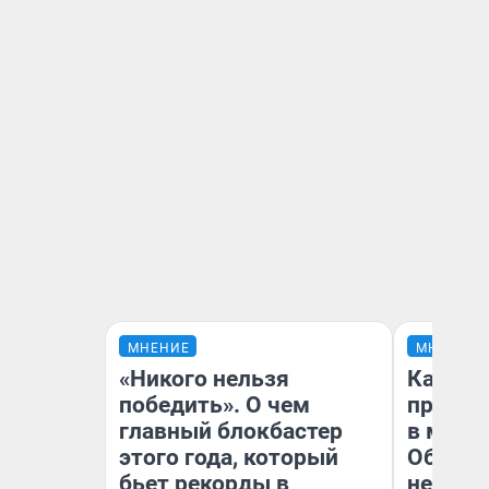
МНЕНИЕ
МНЕНИЕ
«Никого нельзя
Какие 
победить». О чем
продук
главный блокбастер
в мага
этого года, который
Обзор 
бьет рекорды в
нескол