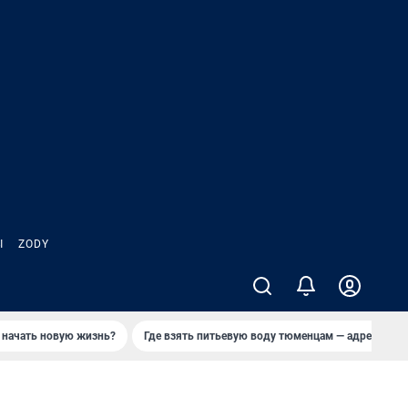
Ы
ZODY
 начать новую жизнь?
Где взять питьевую воду тюменцам — адреса