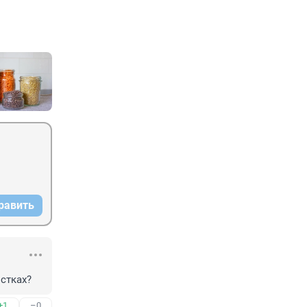
равить
стках?
+1
–0