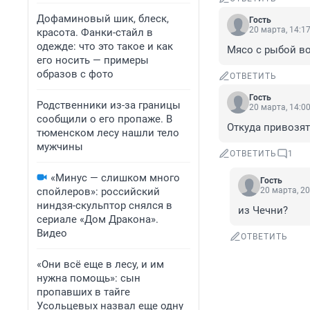
Дофаминовый шик, блеск,
Гость
20 марта, 14:1
красота. Фанки-стайл в
одежде: что это такое и как
Мясо с рыбой во
его носить — примеры
образов с фото
ОТВЕТИТЬ
Гость
Родственники из-за границы
20 марта, 14:0
сообщили о его пропаже. В
Откуда привозят
тюменском лесу нашли тело
мужчины
ОТВЕТИТЬ
1
«Минус — слишком много
Гость
спойлеров»: российский
20 марта, 20
ниндзя-скульптор снялся в
из Чечни?
сериале «Дом Дракона».
Видео
ОТВЕТИТЬ
«Они всё еще в лесу, и им
нужна помощь»: сын
пропавших в тайге
Усольцевых назвал еще одну