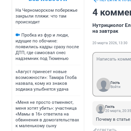
ПЕРЕЙТИ К ПУ
4 комме
На Черноморском побережье
закрыли пляжи: что там
происходит
Нутрициолог Ел
на завтрак
Пробка из фур и люди,
идущие по обочине:
20 марта 2026, 13:30
появились кадры сразу после
ДТП, где самосвал снес
надземник под Тюменью
«Август принесет новые
возможности»: Тамара Глоба
назвала, кому из знаков
Гость
Войти
зодиака улыбнется удача
«Меня не просто отменяют,
Гость
меня хотят убить»: участница
20 марта, 20:3
«Мамы в 16» ответила на
Почему в статье
обвинения в домогательствах
к маленькому сыну
ОТВЕТИТЬ