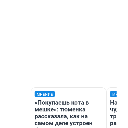
МНЕНИЕ
МНЕНИ
«Покупаешь кота в
Насле
мешке»: тюменка
чудом
рассказала, как на
транс
самом деле устроен
разне