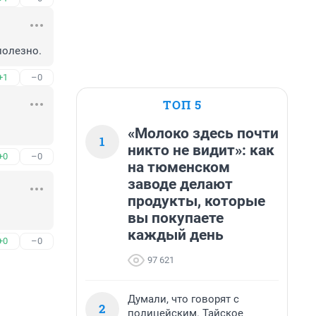
полезно.
+1
–0
ТОП 5
«Молоко здесь почти
1
никто не видит»: как
+0
–0
на тюменском
заводе делают
продукты, которые
вы покупаете
каждый день
+0
–0
97 621
Думали, что говорят с
2
полицейским. Тайское