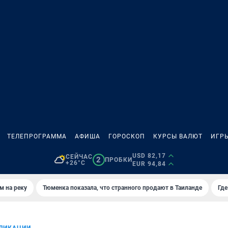
ТЕЛЕПРОГРАММА
АФИША
ГОРОСКОП
КУРСЫ ВАЛЮТ
ИГР
USD 82,17
СЕЙЧАС
2
ПРОБКИ
+26°C
EUR 94,84
м на реку
Тюменка показала, что странного продают в Таиланде
Где