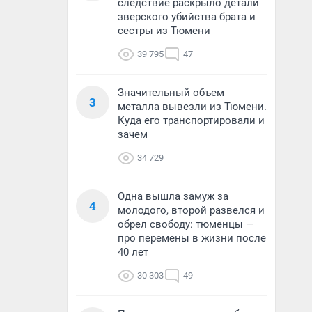
следствие раскрыло детали
зверского убийства брата и
сестры из Тюмени
39 795
47
Значительный объем
3
металла вывезли из Тюмени.
Куда его транспортировали и
зачем
34 729
Одна вышла замуж за
4
молодого, второй развелся и
обрел свободу: тюменцы —
про перемены в жизни после
40 лет
30 303
49