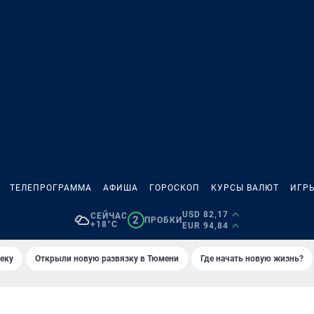
ТЕЛЕПРОГРАММА
АФИША
ГОРОСКОП
КУРСЫ ВАЛЮТ
ИГР
USD 82,17
СЕЙЧАС
2
ПРОБКИ
+18°C
EUR 94,84
еку
Открыли новую развязку в Тюмени
Где начать новую жизнь?