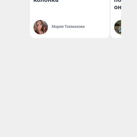
они та
Мария Токмакова
Ек