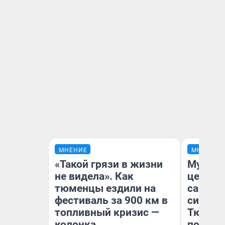
МНЕНИЕ
МНЕНИЕ
«Такой грязи в жизни
Музей 
не видела». Как
церков
тюменцы ездили на
самоцв
фестиваль за 900 км в
символ
топливный кризис —
Тюменц
колонка
поехали