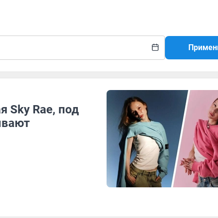
Примен
я Sky Rae, под
ывают