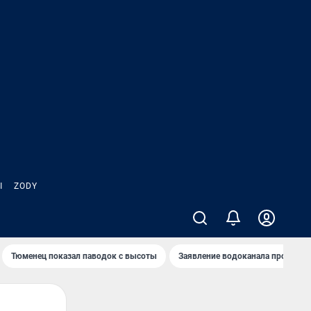
Ы
ZODY
Тюменец показал паводок с высоты
Заявление водоканала про запа