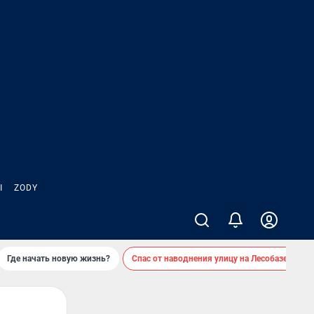
Ы
ZODY
Где начать новую жизнь?
Спас от наводнения улицу на Лесобазе
Д