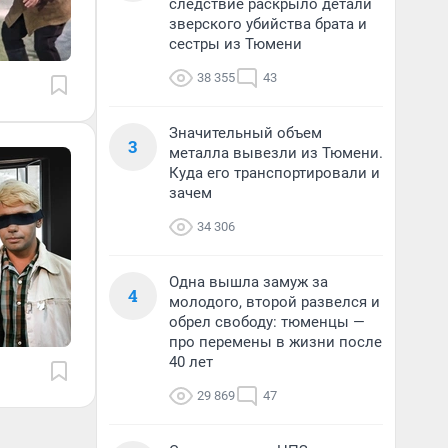
следствие раскрыло детали
зверского убийства брата и
сестры из Тюмени
38 355
43
Значительный объем
3
металла вывезли из Тюмени.
Куда его транспортировали и
зачем
34 306
Одна вышла замуж за
4
молодого, второй развелся и
обрел свободу: тюменцы —
про перемены в жизни после
40 лет
29 869
47