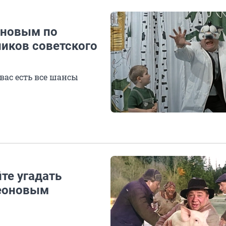
оновым по
ников советского
 вас есть все шансы
те угадать
Леоновым