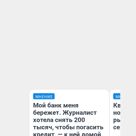
МНЕНИЕ
МНЕНИЕ
Мой банк меня
Кварти
бережет. Журналист
но деш
хотела снять 200
рынок 
тысяч, чтобы погасить
сейчас
кредит, — к ней домой