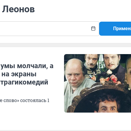
й Леонов
Примен
 умы молчали, а
д на экраны
 трагикомедий
 слово» состоялась 1