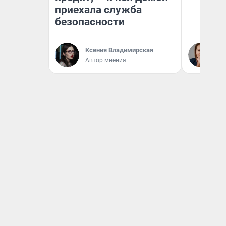
приехала служба
безопасности
Ек
Ксения Владимирская
ди
Автор мнения
не