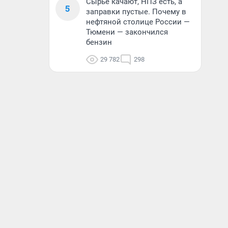
Сырье качают, НПЗ есть, а
5
заправки пустые. Почему в
нефтяной столице России —
Тюмени — закончился
бензин
29 782
298