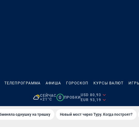
ТЕЛЕПРОГРАММА
АФИША
ГОРОСКОП
КУРСЫ ВАЛЮТ
ИГР
USD 80,93
СЕЙЧАС
0
ПРОБКИ
+21°C
EUR 93,19
бменяла однушку на трешку
Новый мост через Туру. Когда построят?