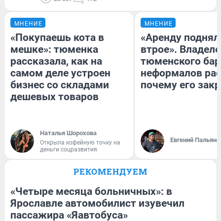
МНЕНИЕ
МНЕНИЕ
«Покупаешь кота в
«Аренду поднял
мешке»: тюменка
втрое». Владел
рассказала, как на
тюменского бар
самом деле устроен
неформалов рас
бизнес со складами
почему его зак
дешевых товаров
Наталья Шорохова
Евгений Пальяно
Открыла кофейную точку на
деньги соцразвития
РЕКОМЕНДУЕМ
«Четыре месяца больничных»: в
Ярославле автомобилист изувечил
пассажира «Яавтобуса»