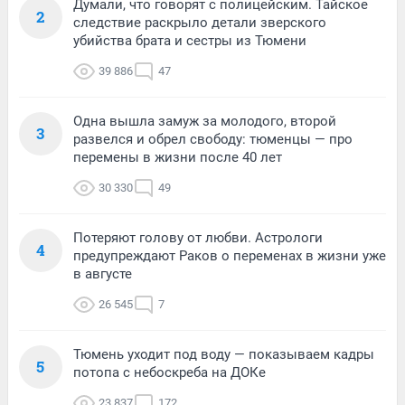
Думали, что говорят с полицейским. Тайское
2
следствие раскрыло детали зверского
убийства брата и сестры из Тюмени
39 886
47
Одна вышла замуж за молодого, второй
3
развелся и обрел свободу: тюменцы — про
перемены в жизни после 40 лет
30 330
49
Потеряют голову от любви. Астрологи
4
предупреждают Раков о переменах в жизни уже
в августе
26 545
7
Тюмень уходит под воду — показываем кадры
5
потопа с небоскреба на ДОКе
23 837
172