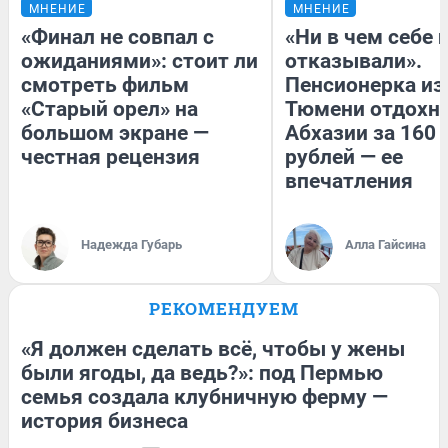
МНЕНИЕ
МНЕНИЕ
«Финал не совпал с
«Ни в чем себе 
ожиданиями»: стоит ли
отказывали».
смотреть фильм
Пенсионерка из
«Старый орел» на
Тюмени отдохну
большом экране —
Абхазии за 160
честная рецензия
рублей — ее
впечатления
Надежда Губарь
Алла Гайсина
РЕКОМЕНДУЕМ
«Я должен сделать всё, чтобы у жены
были ягоды, да ведь?»: под Пермью
семья создала клубничную ферму —
история бизнеса