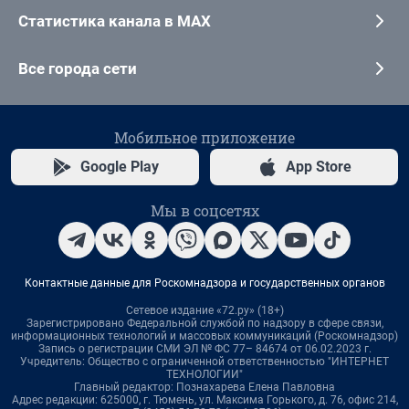
Статистика канала в MAX
Все города сети
Мобильное приложение
Google Play
App Store
Мы в соцсетях
Контактные данные для Роскомнадзора и государственных органов
Сетевое издание «72.ру» (18+)
Зарегистрировано Федеральной службой по надзору в сфере связи,
информационных технологий и массовых коммуникаций (Роскомнадзор)
Запись о регистрации СМИ ЭЛ № ФС 77– 84674 от 06.02.2023 г.
Учредитель: Общество с ограниченной ответственностью "ИНТЕРНЕТ
ТЕХНОЛОГИИ"
Главный редактор: Познахарева Елена Павловна
Адрес редакции: 625000, г. Тюмень, ул. Максима Горького, д. 76, офис 214,