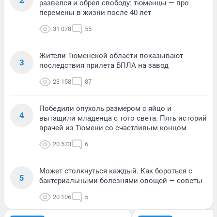
развелся и обрел свободу: тюменцы — про
перемены в жизни после 40 лет
31 078
55
Жители Тюменской области показывают
3
последствия прилета БПЛА на завод
23 158
87
Победили опухоль размером с яйцо и
4
вытащили младенца с того света. Пять историй
врачей из Тюмени со счастливым концом
20 573
6
Может столкнуться каждый. Как бороться с
5
бактериальными болезнями овощей — советы
20 106
5