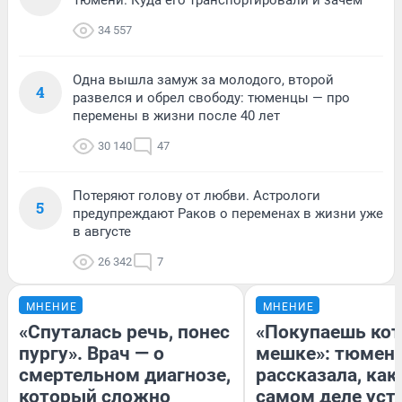
34 557
Одна вышла замуж за молодого, второй
4
развелся и обрел свободу: тюменцы — про
перемены в жизни после 40 лет
30 140
47
Потеряют голову от любви. Астрологи
5
предупреждают Раков о переменах в жизни уже
в августе
26 342
7
МНЕНИЕ
МНЕНИЕ
«Спуталась речь, понес
«Покупаешь кот
пургу». Врач — о
мешке»: тюмен
смертельном диагнозе,
рассказала, как
который сложно
самом деле уст