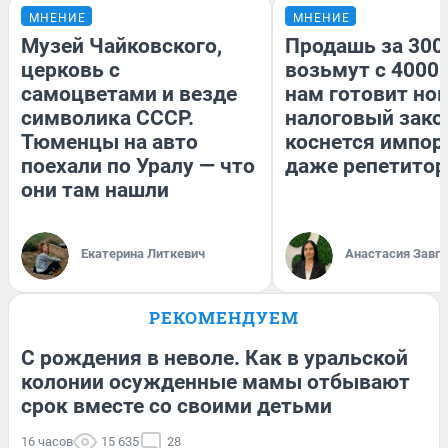
МНЕНИЕ
МНЕНИЕ
Музей Чайковского,
Продашь за 3000
церковь с
возьмут с 4000.
самоцветами и везде
нам готовит но
символика СССР.
налоговый зако
Тюменцы на авто
коснется импор
поехали по Уралу — что
даже репетитор
они там нашли
Екатерина Литкевич
Анастасия Завг
РЕКОМЕНДУЕМ
С рождения в неволе. Как в уральской
колонии осужденные мамы отбывают
срок вместе со своими детьми
16 часов
15 635
28