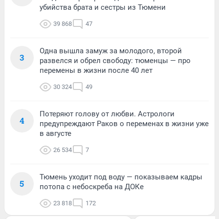
убийства брата и сестры из Тюмени
39 868
47
Одна вышла замуж за молодого, второй
3
развелся и обрел свободу: тюменцы — про
перемены в жизни после 40 лет
30 324
49
Потеряют голову от любви. Астрологи
4
предупреждают Раков о переменах в жизни уже
в августе
26 534
7
Тюмень уходит под воду — показываем кадры
5
потопа с небоскреба на ДОКе
23 818
172