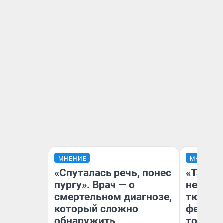
МНЕНИЕ
МНЕНИЕ
«Спуталась речь, понес
«Такой
пургу». Врач — о
не виде
смертельном диагнозе,
тюменц
который сложно
фестива
обнаружить
топлив