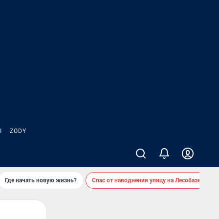
Ы
ZODY
Где начать новую жизнь?
Спас от наводнения улицу на Лесобазе
Д