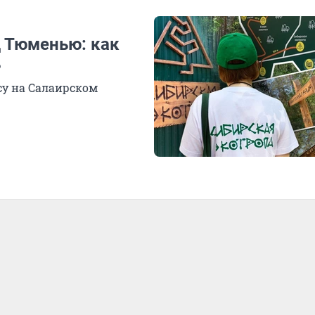
д Тюменью: как
ь
су на Салаирском