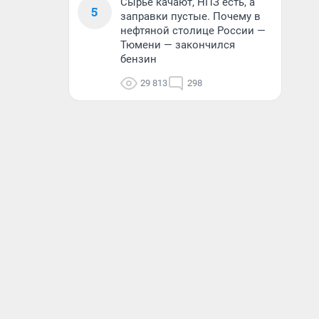
Сырье качают, НПЗ есть, а
5
заправки пустые. Почему в
нефтяной столице России —
Тюмени — закончился
бензин
29 813
298