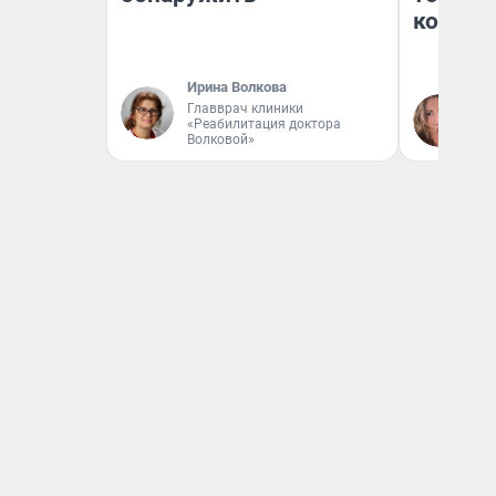
колонк
Ирина Волкова
Главврач клиники
Ма
«Реабилитация доктора
Волковой»