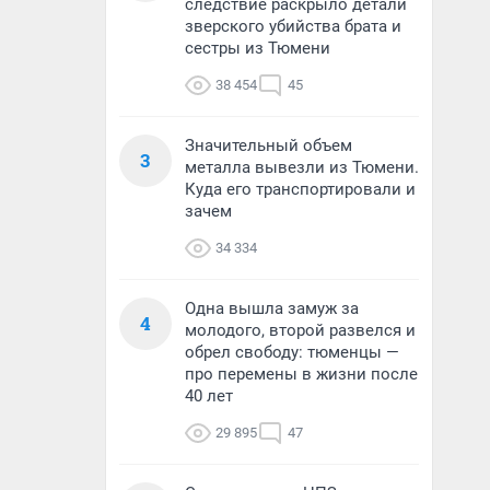
следствие раскрыло детали
зверского убийства брата и
сестры из Тюмени
38 454
45
Значительный объем
3
металла вывезли из Тюмени.
Куда его транспортировали и
зачем
34 334
Одна вышла замуж за
4
молодого, второй развелся и
обрел свободу: тюменцы —
про перемены в жизни после
40 лет
29 895
47