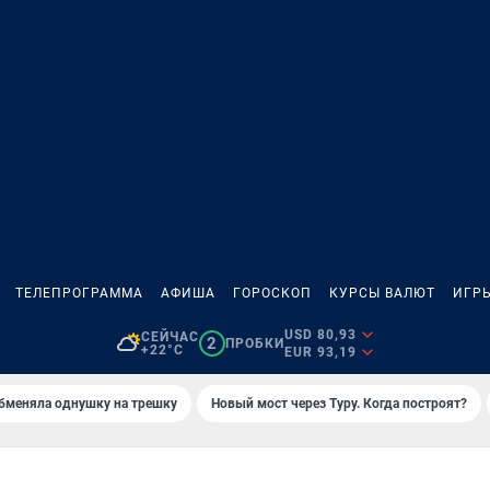
ТЕЛЕПРОГРАММА
АФИША
ГОРОСКОП
КУРСЫ ВАЛЮТ
ИГР
USD 80,93
СЕЙЧАС
2
ПРОБКИ
+22°C
EUR 93,19
бменяла однушку на трешку
Новый мост через Туру. Когда построят?