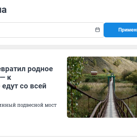
па
Примен
ревратил родное
— к
 едут со всей
линный подвесной мост