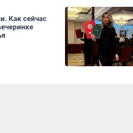
и. Как сейчас
вечеринке
ья