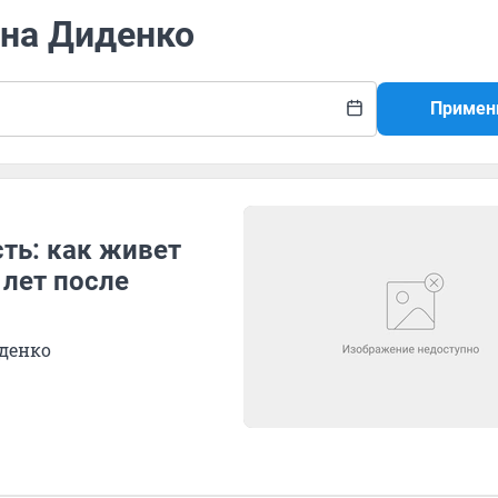
ина Диденко
Примен
ть: как живет
 лет после
иденко