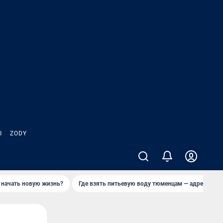
Ы
ZODY
 начать новую жизнь?
Где взять питьевую воду тюменцам — адреса