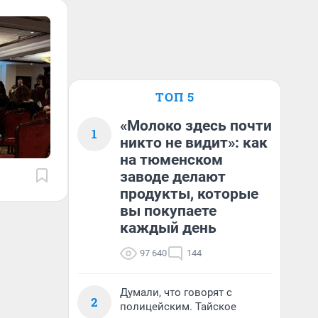
ТОП 5
«Молоко здесь почти
1
никто не видит»: как
на тюменском
заводе делают
продукты, которые
вы покупаете
каждый день
97 640
144
Думали, что говорят с
2
полицейским. Тайское