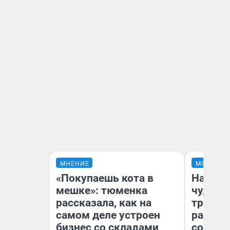
МНЕНИЕ
МНЕНИЕ
«Покупаешь кота в
Наслед
мешке»: тюменка
чудом 
рассказала, как на
трансп
самом деле устроен
разнес
бизнес со складами
советс