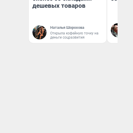
дешевых товаров
Ол
Наталья Шорохова
Бл
Открыла кофейную точку на
вл
деньги соцразвития
би