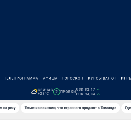
ТЕЛЕПРОГРАММА
АФИША
ГОРОСКОП
КУРСЫ ВАЛЮТ
ИГР
USD 82,17
СЕЙЧАС
2
ПРОБКИ
+28°C
EUR 94,84
м на реку
Тюменка показала, что странного продают в Таиланде
Где