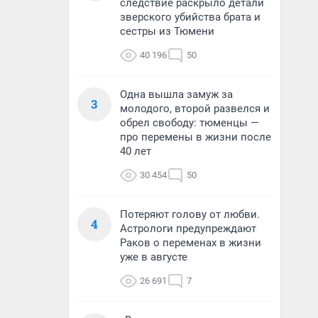
следствие раскрыло детали
зверского убийства брата и
сестры из Тюмени
40 196
50
Одна вышла замуж за
3
молодого, второй развелся и
обрел свободу: тюменцы —
про перемены в жизни после
40 лет
30 454
50
Потеряют голову от любви.
4
Астрологи предупреждают
Раков о переменах в жизни
уже в августе
26 691
7