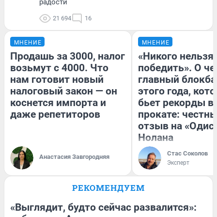
радости
21 694
16
МНЕНИЕ
МНЕНИЕ
Продашь за 3000, налог
«Никого нельзя
возьмут с 4000. Что
победить». О ч
нам готовит новый
главный блокба
налоговый закон — он
этого года, кот
коснется импорта и
бьет рекорды в
даже репетиторов
прокате: честн
отзыв на «Одис
Нолана
Стас Соколов
Анастасия Завгородняя
Эксперт
РЕКОМЕНДУЕМ
«Выглядит, будто сейчас развалится»: