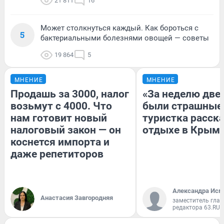
21 811
16
Может столкнуться каждый. Как бороться с
5
бактериальными болезнями овощей — советы
19 864
5
МНЕНИЕ
МНЕНИЕ
Продашь за 3000, налог
«За неделю две
возьмут с 4000. Что
были страшные
нам готовит новый
туристка расска
налоговый закон — он
отдыхе в Крым
коснется импорта и
даже репетиторов
Александра Исм
Анастасия Завгородняя
заместитель глав
редактора 63.RU