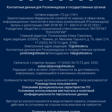
Контактные данные для Роскомнадзора и государственных органов
Сетевое издание «72.ру» (18+)
Зарегистрировано Федеральной службой по надзору в сфере связи,
информационных технологий и массовых коммуникаций (Роскомнадзор)
Запись о регистрации СМИ ЭЛ № ФС 77– 84674 от 06.02.2023 г.
Учредитель: Общество с ограниченной ответственностью "ИНТЕРНЕТ
ТЕХНОЛОГИИ"
Главный редактор: Познахарева Елена Павловна
Адрес редакции: 625000, г. Тюмень, ул. Максима Горького, д. 76, офис 214,
+7 (3452) 56-72-72 (доб. 3736)
Электронный адрес редакции:
72@shkulev.ru
Контактные данные для Роскомнадзора и государственных органов:
juristchel@shkulev.ru
Техподдержка:
help@shkulev.ru
Связаться с отделом продаж: +7 (3452) 56-72-72 доб. 3335,
yuliya.latypova@shkulev.ru
Редакция сайта не несет ответственности за достоверность
информации, содержащейся в рекламных объявлениях.
Особенности эксплуатации (использования) веб-портала регулируются:
Руководством пользователя
Описанием функциональных характеристик ПО
Условиями использования веб-портала и политикой
конфиденциальности персональных данных
Веб-портал распространяется в виде интернет-сервиса, специальные
действия по установке на стороне пользователя не требуются
Политика использования cookies