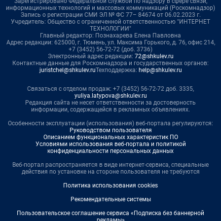
Зарегистрировано Федеральной службой по надзору в сфере связи,
информационных технологий и массовых коммуникаций (Роскомнадзор)
Запись о регистрации СМИ ЭЛ № ФС 77– 84674 от 06.02.2023 г.
Учредитель: Общество с ограниченной ответственностью "ИНТЕРНЕТ
ТЕХНОЛОГИИ"
Главный редактор: Познахарева Елена Павловна
Адрес редакции: 625000, г. Тюмень, ул. Максима Горького, д. 76, офис 214,
+7 (3452) 56-72-72 (доб. 3736)
Электронный адрес редакции:
72@shkulev.ru
Контактные данные для Роскомнадзора и государственных органов:
juristchel@shkulev.ru
Техподдержка:
help@shkulev.ru
Связаться с отделом продаж: +7 (3452) 56-72-72 доб. 3335,
yuliya.latypova@shkulev.ru
Редакция сайта не несет ответственности за достоверность
информации, содержащейся в рекламных объявлениях.
Особенности эксплуатации (использования) веб-портала регулируются:
Руководством пользователя
Описанием функциональных характеристик ПО
Условиями использования веб-портала и политикой
конфиденциальности персональных данных
Веб-портал распространяется в виде интернет-сервиса, специальные
действия по установке на стороне пользователя не требуются
Политика использования cookies
Рекомендательные системы
Пользовательское соглашение сервиса «Подписка без баннерной
рекламы»