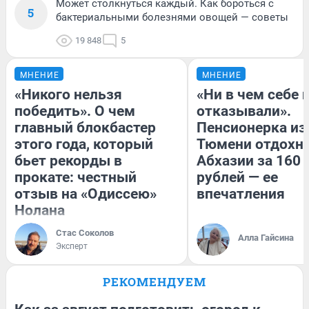
Может столкнуться каждый. Как бороться с
5
бактериальными болезнями овощей — советы
19 848
5
МНЕНИЕ
МНЕНИЕ
«Никого нельзя
«Ни в чем себе 
победить». О чем
отказывали».
главный блокбастер
Пенсионерка из
этого года, который
Тюмени отдохну
бьет рекорды в
Абхазии за 160
прокате: честный
рублей — ее
отзыв на «Одиссею»
впечатления
Нолана
Стас Соколов
Алла Гайсина
Эксперт
РЕКОМЕНДУЕМ