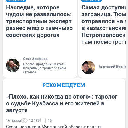
Наследие, которое
Самая доступна
чудом не развалилось:
заграница. Тюм
транспортный эксперт
отправился на 
разнес миф о «вечных»
в казахстански
советских дорогах
Петропавловск:
там посмотреть
Олег Арефьев
Блогер, предприниматель,
Анатолий Кузне
владелец в транспортном
бизнесе
РЕКОМЕНДУЕМ
«Плохо, как никогда до этого»: таролог
о судьбе Кузбасса и его жителей в
августе
16 часов
12 189
15
Сезон черники в Мурманской области: рецепт