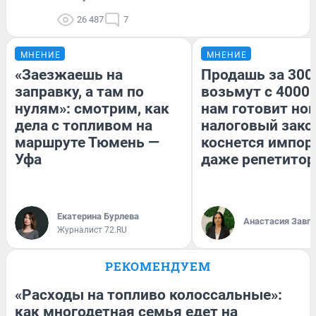
26 487
7
МНЕНИЕ
МНЕНИЕ
«Заезжаешь на
Продашь за 3000
заправку, а там по
возьмут с 4000.
нулям»: смотрим, как
нам готовит но
дела с топливом на
налоговый зако
маршруте Тюмень —
коснется импор
Уфа
даже репетитор
Екатерина Бурлева
Анастасия Завг
Журналист 72.RU
РЕКОМЕНДУЕМ
«Расходы на топливо колоссальные»:
как многодетная семья едет на