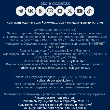
Мы в соцсетях
Контактные данные для Роскомнадзора и государственных органов
Сетевое издание «72.ру» (18+)
Зарегистрировано Федеральной службой по надзору в сфере связи,
информационных технологий и массовых коммуникаций (Роскомнадзор)
Запись о регистрации СМИ ЭЛ № ФС 77– 84674 от 06.02.2023 г.
Учредитель: Общество с ограниченной ответственностью "ИНТЕРНЕТ
ТЕХНОЛОГИИ"
Главный редактор: Познахарева Елена Павловна
Адрес редакции: 625000, г. Тюмень, ул. Максима Горького, д. 76, офис 214,
+7 (3452) 56-72-72 (доб. 3736)
Электронный адрес редакции:
72@shkulev.ru
Контактные данные для Роскомнадзора и государственных органов:
juristchel@shkulev.ru
Техподдержка:
help@shkulev.ru
Связаться с отделом продаж: +7 (3452) 56-72-72 доб. 3335,
yuliya.latypova@shkulev.ru
Редакция сайта не несет ответственности за достоверность
информации, содержащейся в рекламных объявлениях.
Особенности эксплуатации (использования) веб-портала регулируются:
Руководством пользователя
Описанием функциональных характеристик ПО
Условиями использования веб-портала и политикой
конфиденциальности персональных данных