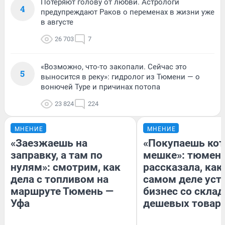
Потеряют голову от любви. Астрологи
4
предупреждают Раков о переменах в жизни уже
в августе
26 703
7
«Возможно, что-то закопали. Сейчас это
5
выносится в реку»: гидролог из Тюмени — о
вонючей Туре и причинах потопа
23 824
224
МНЕНИЕ
МНЕНИЕ
«Заезжаешь на
«Покупаешь кот
заправку, а там по
мешке»: тюмен
нулям»: смотрим, как
рассказала, как
дела с топливом на
самом деле уст
маршруте Тюмень —
бизнес со скла
Уфа
дешевых товар