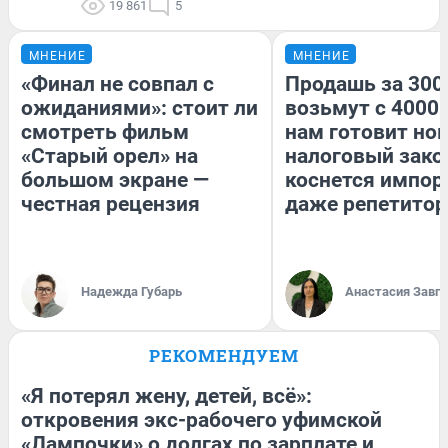
19 861
5
МНЕНИЕ
МНЕНИЕ
«Финал не совпал с
Продашь за 3000
ожиданиями»: стоит ли
возьмут с 4000.
смотреть фильм
нам готовит но
«Старый орел» на
налоговый зако
большом экране —
коснется импор
честная рецензия
даже репетитор
Надежда Губарь
Анастасия Завг
РЕКОМЕНДУЕМ
«Я потерял жену, детей, всё»:
откровения экс-рабочего уфимской
«Лампочки» о долгах по зарплате и