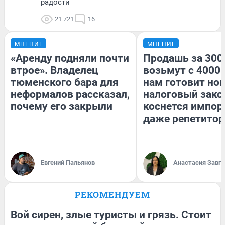
радости
21 721
16
МНЕНИЕ
МНЕНИЕ
«Аренду подняли почти
Продашь за 3000
втрое». Владелец
возьмут с 4000.
тюменского бара для
нам готовит но
неформалов рассказал,
налоговый зако
почему его закрыли
коснется импор
даже репетитор
Евгений Пальянов
Анастасия Завг
РЕКОМЕНДУЕМ
Вой сирен, злые туристы и грязь. Стоит