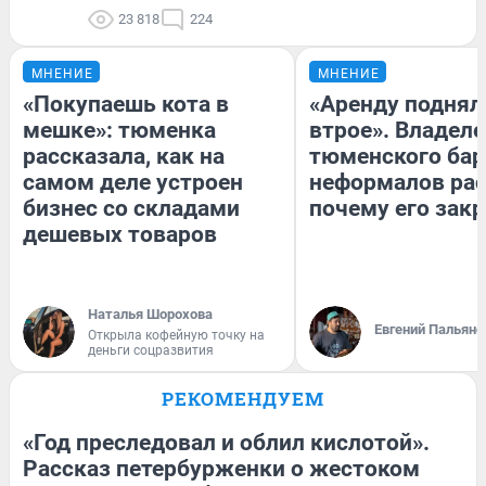
23 818
224
МНЕНИЕ
МНЕНИЕ
«Покупаешь кота в
«Аренду поднял
мешке»: тюменка
втрое». Владел
рассказала, как на
тюменского бар
самом деле устроен
неформалов рас
бизнес со складами
почему его зак
дешевых товаров
Наталья Шорохова
Евгений Пальяно
Открыла кофейную точку на
деньги соцразвития
РЕКОМЕНДУЕМ
«Год преследовал и облил кислотой».
Рассказ петербурженки о жестоком