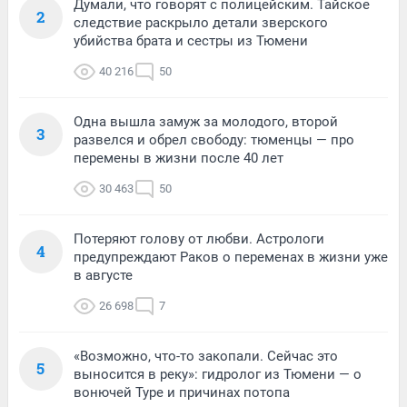
Думали, что говорят с полицейским. Тайское
2
следствие раскрыло детали зверского
убийства брата и сестры из Тюмени
40 216
50
Одна вышла замуж за молодого, второй
3
развелся и обрел свободу: тюменцы — про
перемены в жизни после 40 лет
30 463
50
Потеряют голову от любви. Астрологи
4
предупреждают Раков о переменах в жизни уже
в августе
26 698
7
«Возможно, что-то закопали. Сейчас это
5
выносится в реку»: гидролог из Тюмени — о
вонючей Туре и причинах потопа