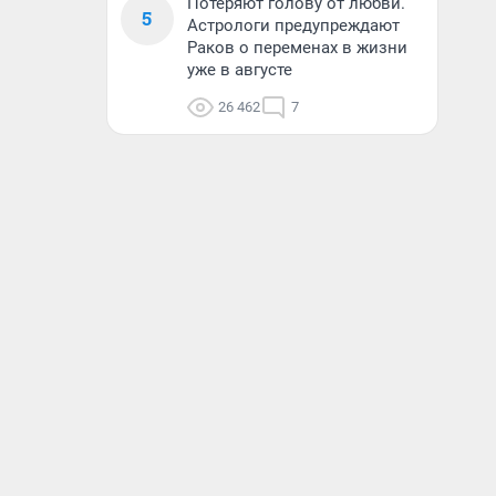
Потеряют голову от любви.
5
Астрологи предупреждают
Раков о переменах в жизни
уже в августе
26 462
7