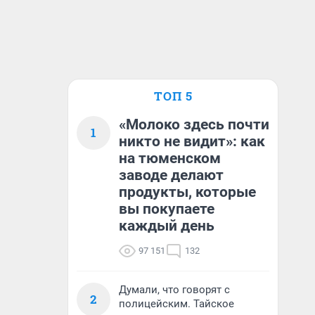
ТОП 5
«Молоко здесь почти
1
никто не видит»: как
на тюменском
заводе делают
продукты, которые
вы покупаете
каждый день
97 151
132
Думали, что говорят с
2
полицейским. Тайское