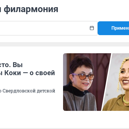
ая филармония
Примен
сто. Вы
 Коки — о своей
со Свердловской детской