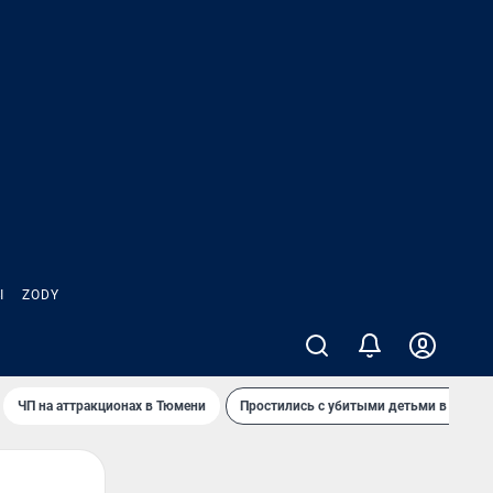
Ы
ZODY
ЧП на аттракционах в Тюмени
Простились с убитыми детьми в Таила