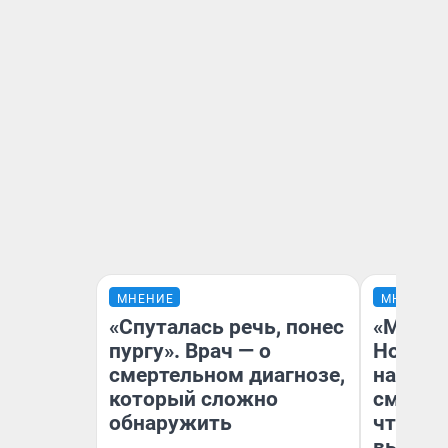
МНЕНИЕ
МНЕНИЕ
«Спуталась речь, понес
«Мы ви
пургу». Врач — о
Нолана
смертельном диагнозе,
настро
который сложно
смотре
обнаружить
чтобы 
выгляд