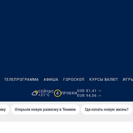
ТЕЛЕПРОГРАММА
АФИША
ГОРОСКОП
КУРСЫ ВАЛЮТ
ИГР
USD 81,41
СЕЙЧАС
4
ПРОБКИ
+21°C
EUR 94,06
еку
Открыли новую развязку в Тюмени
Где начать новую жизнь?