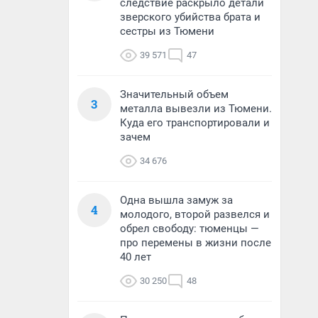
следствие раскрыло детали
зверского убийства брата и
сестры из Тюмени
39 571
47
Значительный объем
3
металла вывезли из Тюмени.
Куда его транспортировали и
зачем
34 676
Одна вышла замуж за
4
молодого, второй развелся и
обрел свободу: тюменцы —
про перемены в жизни после
40 лет
30 250
48