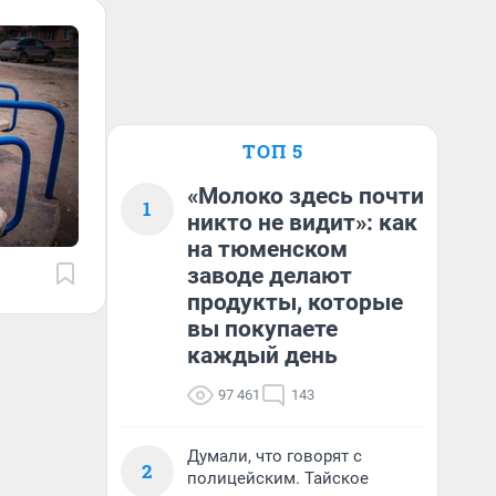
ТОП 5
«Молоко здесь почти
1
никто не видит»: как
на тюменском
заводе делают
продукты, которые
вы покупаете
каждый день
97 461
143
Думали, что говорят с
2
полицейским. Тайское