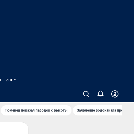
Ы
ZODY
Тюменец показал паводок с высоты
Заявление водоканала про запа