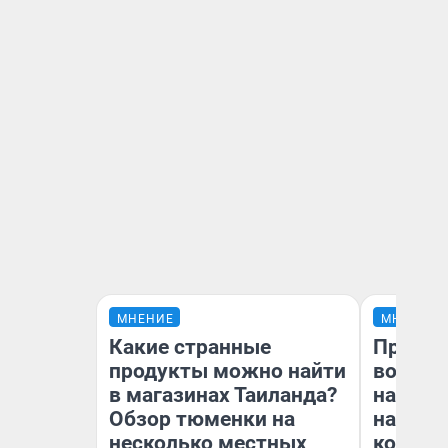
МНЕНИЕ
МНЕНИЕ
Какие странные
Продаш
продукты можно найти
возьмут
в магазинах Таиланда?
нам го
Обзор тюменки на
налого
несколько местных
коснет