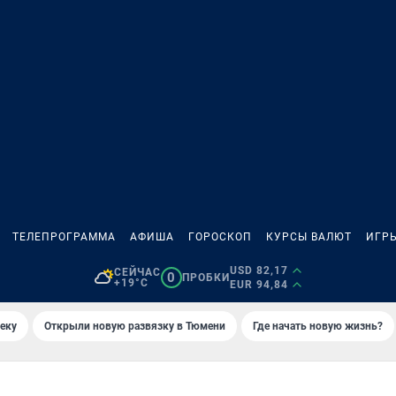
ТЕЛЕПРОГРАММА
АФИША
ГОРОСКОП
КУРСЫ ВАЛЮТ
ИГР
USD 82,17
СЕЙЧАС
0
ПРОБКИ
+19°C
EUR 94,84
еку
Открыли новую развязку в Тюмени
Где начать новую жизнь?