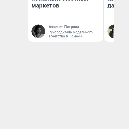
маркетов
даже р
Аксиния Петрова
Ан
Руководитель модельного
агентства в Тюмени