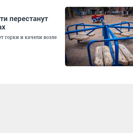
ети перестанут
ах
т горки и качели возле