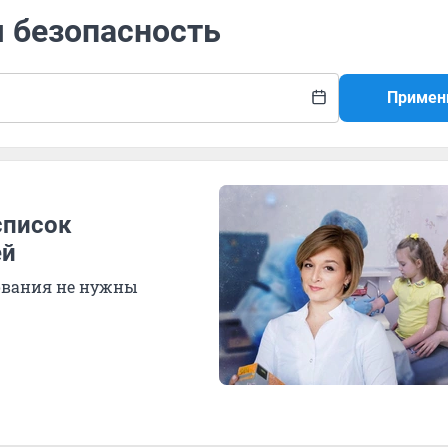
я безопасность
Примен
список
ей
дования не нужны