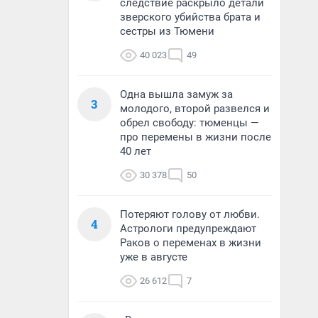
следствие раскрыло детали
зверского убийства брата и
сестры из Тюмени
40 023
49
Одна вышла замуж за
3
молодого, второй развелся и
обрел свободу: тюменцы —
про перемены в жизни после
40 лет
30 378
50
Потеряют голову от любви.
4
Астрологи предупреждают
Раков о переменах в жизни
уже в августе
26 612
7