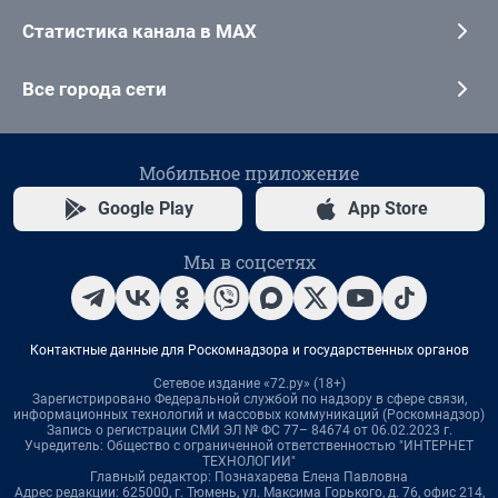
Статистика канала в MAX
Все города сети
Мобильное приложение
Google Play
App Store
Мы в соцсетях
Контактные данные для Роскомнадзора и государственных органов
Сетевое издание «72.ру» (18+)
Зарегистрировано Федеральной службой по надзору в сфере связи,
информационных технологий и массовых коммуникаций (Роскомнадзор)
Запись о регистрации СМИ ЭЛ № ФС 77– 84674 от 06.02.2023 г.
Учредитель: Общество с ограниченной ответственностью "ИНТЕРНЕТ
ТЕХНОЛОГИИ"
Главный редактор: Познахарева Елена Павловна
Адрес редакции: 625000, г. Тюмень, ул. Максима Горького, д. 76, офис 214,