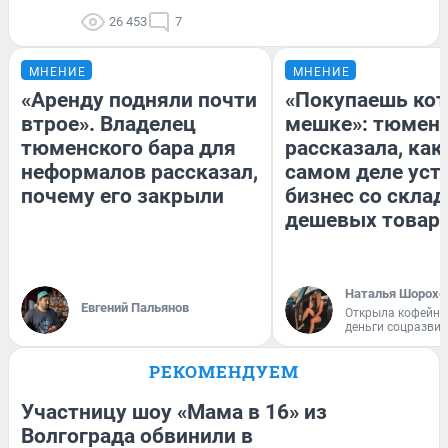
26 453
7
МНЕНИЕ
МНЕНИЕ
«Аренду подняли почти
«Покупаешь кот
втрое». Владелец
мешке»: тюмен
тюменского бара для
рассказала, как
неформалов рассказал,
самом деле уст
почему его закрыли
бизнес со скла
дешевых товар
Наталья Шорохо
Евгений Пальянов
Открыла кофейну
деньги соцразви
РЕКОМЕНДУЕМ
Участницу шоу «Мама в 16» из
Волгограда обвинили в