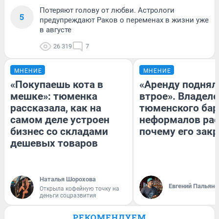
Потеряют голову от любви. Астрологи
5
предупреждают Раков о переменах в жизни уже
в августе
26 319
7
МНЕНИЕ
МНЕНИЕ
«Покупаешь кота в
«Аренду поднял
мешке»: тюменка
втрое». Владел
рассказала, как на
тюменского бар
самом деле устроен
неформалов рас
бизнес со складами
почему его зак
дешевых товаров
Наталья Шорохова
Евгений Пальяно
Открыла кофейную точку на
деньги соцразвития
РЕКОМЕНДУЕМ