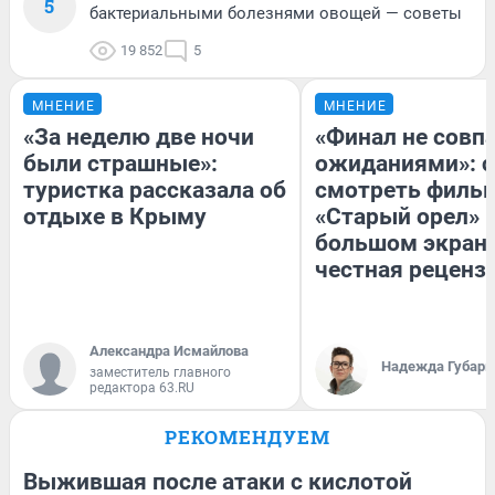
5
бактериальными болезнями овощей — советы
19 852
5
МНЕНИЕ
МНЕНИЕ
«За неделю две ночи
«Финал не совпа
были страшные»:
ожиданиями»: с
туристка рассказала об
смотреть филь
отдыхе в Крыму
«Старый орел» 
большом экран
честная реценз
Александра Исмайлова
Надежда Губарь
заместитель главного
редактора 63.RU
РЕКОМЕНДУЕМ
Выжившая после атаки с кислотой