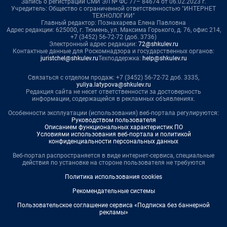
Запись о регистрации СМИ ЭЛ № ФС 77– 84674 от 06.02.2023 г.
Учредитель: Общество с ограниченной ответственностью "ИНТЕРНЕТ
ТЕХНОЛОГИИ"
Главный редактор: Познахарева Елена Павловна
Адрес редакции: 625000, г. Тюмень, ул. Максима Горького, д. 76, офис 214,
+7 (3452) 56-72-72 (доб. 3736)
Электронный адрес редакции:
72@shkulev.ru
Контактные данные для Роскомнадзора и государственных органов:
juristchel@shkulev.ru
Техподдержка:
help@shkulev.ru
Связаться с отделом продаж: +7 (3452) 56-72-72 доб. 3335,
yuliya.latypova@shkulev.ru
Редакция сайта не несет ответственности за достоверность
информации, содержащейся в рекламных объявлениях.
Особенности эксплуатации (использования) веб-портала регулируются:
Руководством пользователя
Описанием функциональных характеристик ПО
Условиями использования веб-портала и политикой
конфиденциальности персональных данных
Веб-портал распространяется в виде интернет-сервиса, специальные
действия по установке на стороне пользователя не требуются
Политика использования cookies
Рекомендательные системы
Пользовательское соглашение сервиса «Подписка без баннерной
рекламы»