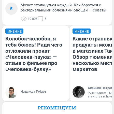
Может столкнуться каждый. Как бороться с
5
бактериальными болезнями овощей — советы
19 806
5
МНЕНИЕ
МНЕНИЕ
Колобок-колобок, я
Какие странные
тебя боюсь! Ради чего
продукты можн
отложили прокат
в магазинах Таи
«Человека-паука» —
Обзор тюменки 
отзыв о фильме про
несколько мес
«человека-булку»
маркетов
Аксиния Петров
Надежда Губарь
Руководитель мо
агентства в Тюме
РЕКОМЕНДУЕМ