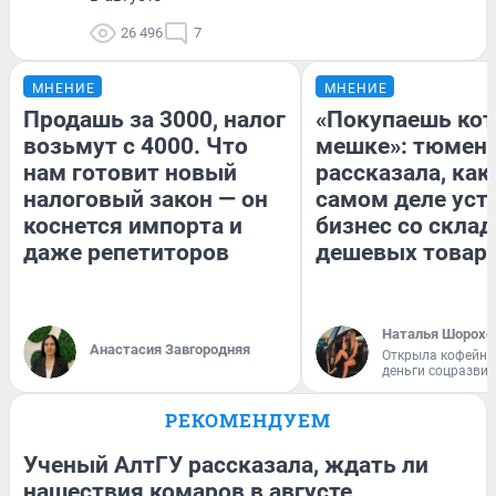
26 496
7
МНЕНИЕ
МНЕНИЕ
Продашь за 3000, налог
«Покупаешь кот
возьмут с 4000. Что
мешке»: тюмен
нам готовит новый
рассказала, как
налоговый закон — он
самом деле уст
коснется импорта и
бизнес со скла
даже репетиторов
дешевых товар
Наталья Шорохо
Анастасия Завгородняя
Открыла кофейну
деньги соцразви
РЕКОМЕНДУЕМ
Ученый АлтГУ рассказала, ждать ли
нашествия комаров в августе