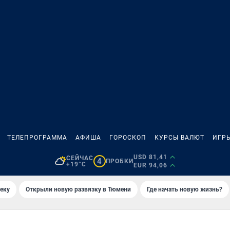
ТЕЛЕПРОГРАММА
АФИША
ГОРОСКОП
КУРСЫ ВАЛЮТ
ИГР
USD 81,41
СЕЙЧАС
4
ПРОБКИ
+19°C
EUR 94,06
еку
Открыли новую развязку в Тюмени
Где начать новую жизнь?