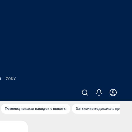
Ы
ZODY
Тюменец показал паводок с высоты
Заявление водоканала про запа