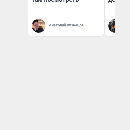
На
Анатолий Кузнецов
От
де