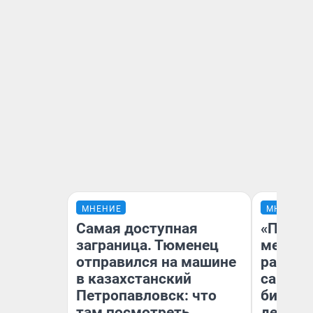
МНЕНИЕ
МНЕНИЕ
Самая доступная
«Покуп
заграница. Тюменец
мешке»
отправился на машине
рассказ
в казахстанский
самом 
Петропавловск: что
бизнес
там посмотреть
дешевы