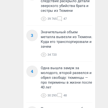
следствие раскрыло детали
зверского убийства брата и
сестры из Тюмени
39 765
47
Значительный объем
3
металла вывезли из Тюмени.
Куда его транспортировали и
зачем
34 720
Одна вышла замуж за
4
молодого, второй развелся и
обрел свободу: тюменцы —
про перемены в жизни после
40 лет
30 293
48