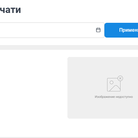
ечати
Примен