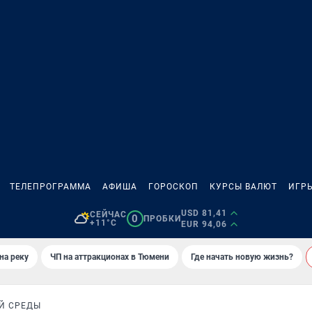
ТЕЛЕПРОГРАММА
АФИША
ГОРОСКОП
КУРСЫ ВАЛЮТ
ИГР
USD 81,41
СЕЙЧАС
0
ПРОБКИ
+11°C
EUR 94,06
на реку
ЧП на аттракционах в Тюмени
Где начать новую жизнь?
Й СРЕДЫ