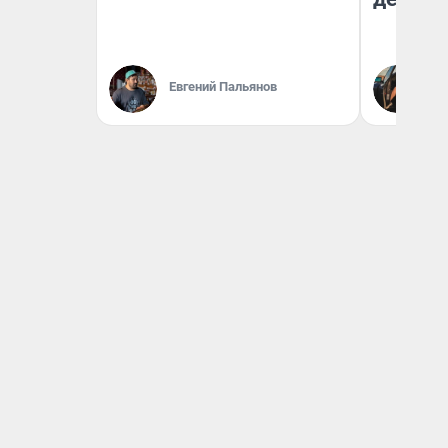
На
Евгений Пальянов
От
де