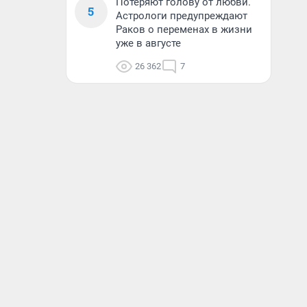
Потеряют голову от любви.
5
Астрологи предупреждают
Раков о переменах в жизни
уже в августе
26 362
7