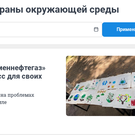
охраны окружающей среды
Примен
меннефтегаз»
с для своих
на проблемах
мле