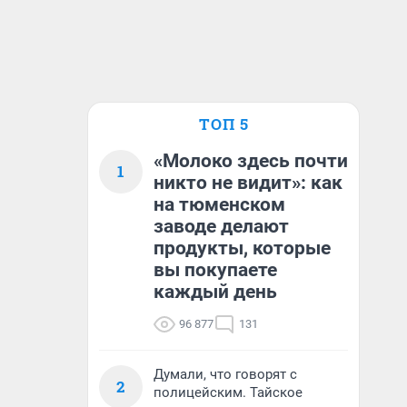
ТОП 5
«Молоко здесь почти
1
никто не видит»: как
на тюменском
заводе делают
продукты, которые
вы покупаете
каждый день
96 877
131
Думали, что говорят с
2
полицейским. Тайское