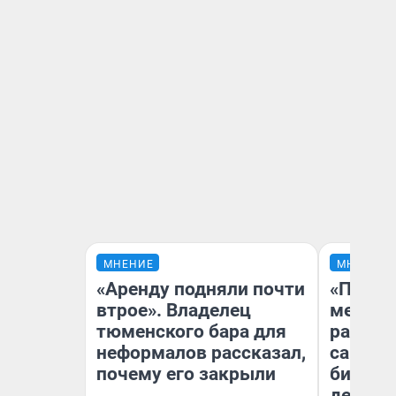
МНЕНИЕ
МНЕНИЕ
«Аренду подняли почти
«Покуп
втрое». Владелец
мешке»
тюменского бара для
рассказ
неформалов рассказал,
самом 
почему его закрыли
бизнес
дешевы