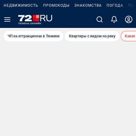
НЕДВИЖИМОСТЬ
ПРОМОКОДЫ
ЗНАКОМСТВА
ПОГОДА
ТЕ
ЧП на аттракционах в Тюмени
Квартиры с видом на реку
Какая