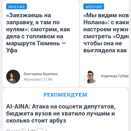
МНЕНИЕ
МНЕНИЕ
«Заезжаешь на
«Мы видим нов
заправку, а там по
Нолана»: с каки
нулям»: смотрим, как
настроем нужн
дела с топливом на
смотреть «Одис
маршруте Тюмень —
чтобы она не
Уфа
выглядела как 
Екатерина Бурлева
Надежда Губарь
Журналист 72.RU
РЕКОМЕНДУЕМ
AI-AINA: Атака на соцсети депутатов,
бюджета вузов не хватило лучшим и
сколько стоит арбуз
22 часа
5 000
3