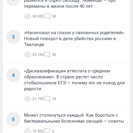
развелся и обрел свободу: тюменцы — про
перемены в жизни после 40 лет
30 620
50
«Насиловал на глазах у связанных родителей».
3
Новый поворот в деле убийства россиян в
Таиланде
23 164
36
«Дисквалификация аттестата о среднем
4
образовании». В стране растет число
стобалльников ЕГЭ — почему это не повод для
радости
21 793
16
Может столкнуться каждый. Как бороться с
5
бактериальными болезнями овощей — советы
19 853
5