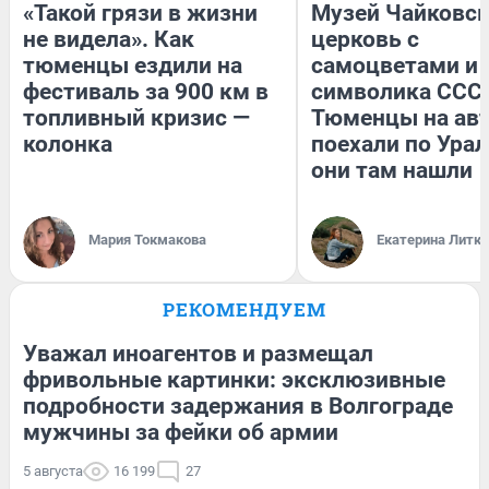
«Такой грязи в жизни
Музей Чайковск
не видела». Как
церковь с
тюменцы ездили на
самоцветами и 
фестиваль за 900 км в
символика СССР
топливный кризис —
Тюменцы на ав
колонка
поехали по Урал
они там нашли
Мария Токмакова
Екатерина Литк
РЕКОМЕНДУЕМ
Уважал иноагентов и размещал
фривольные картинки: эксклюзивные
подробности задержания в Волгограде
мужчины за фейки об армии
5 августа
16 199
27