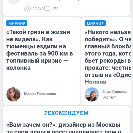
23 849
172
МНЕНИЕ
МНЕНИЕ
«Такой грязи в жизни
«Никого нельзя
не видела». Как
победить». О ч
тюменцы ездили на
главный блокба
фестиваль за 900 км в
этого года, кот
топливный кризис —
бьет рекорды в
колонка
прокате: честн
отзыв на «Одис
Нолана
Стас Соколов
Мария Токмакова
Эксперт
РЕКОМЕНДУЕМ
«Вам зачем он?»: дизайнер из Москвы
за свои деньги восстанавливает дом в