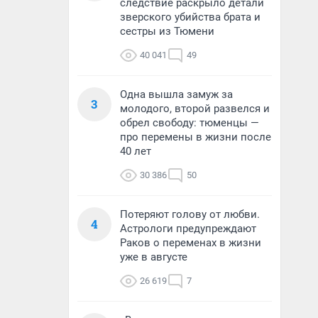
следствие раскрыло детали
зверского убийства брата и
сестры из Тюмени
40 041
49
Одна вышла замуж за
3
молодого, второй развелся и
обрел свободу: тюменцы —
про перемены в жизни после
40 лет
30 386
50
Потеряют голову от любви.
4
Астрологи предупреждают
Раков о переменах в жизни
уже в августе
26 619
7