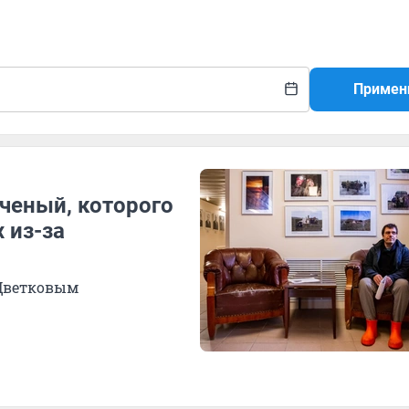
Примен
ученый, которого
 из-за
 Цветковым