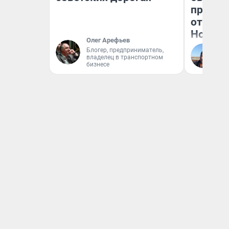
прокат
отзыв 
Нолана
Олег Арефьев
Блогер, предприниматель,
Ст
владелец в транспортном
Эк
бизнесе