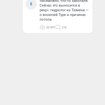
«Возможно, что-то закопали.
5
Сейчас это выносится в
реку»: гидролог из Тюмени —
о вонючей Туре и причинах
потопа
23 551
216