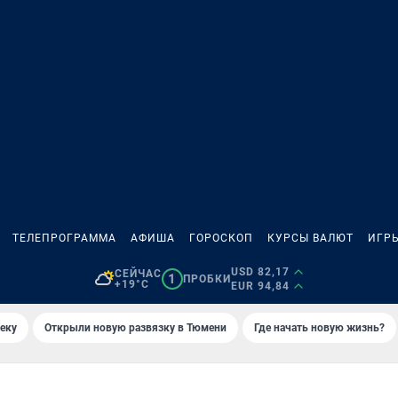
ТЕЛЕПРОГРАММА
АФИША
ГОРОСКОП
КУРСЫ ВАЛЮТ
ИГР
USD 82,17
СЕЙЧАС
1
ПРОБКИ
+19°C
EUR 94,84
еку
Открыли новую развязку в Тюмени
Где начать новую жизнь?