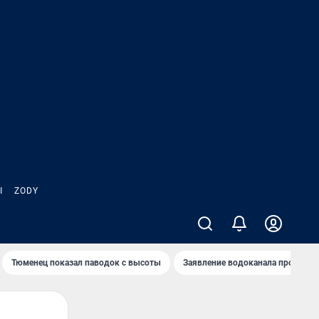
Ы
ZODY
Тюменец показал паводок с высоты
Заявление водоканала про запа