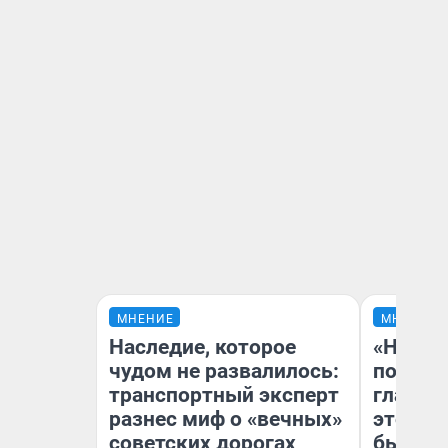
МНЕНИЕ
МНЕНИЕ
Наследие, которое
«Никог
чудом не развалилось:
победи
транспортный эксперт
главны
разнес миф о «вечных»
этого г
советских дорогах
бьет р