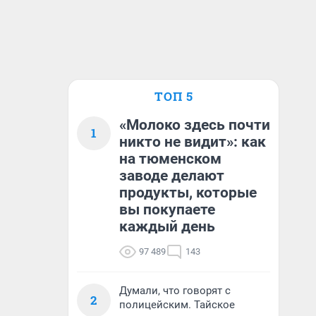
ТОП 5
«Молоко здесь почти
1
никто не видит»: как
на тюменском
заводе делают
продукты, которые
вы покупаете
каждый день
97 489
143
Думали, что говорят с
2
полицейским. Тайское