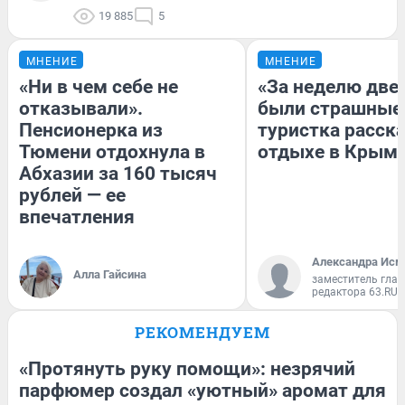
19 885
5
МНЕНИЕ
МНЕНИЕ
«Ни в чем себе не
«За неделю две
отказывали».
были страшные
Пенсионерка из
туристка расска
Тюмени отдохнула в
отдыхе в Крым
Абхазии за 160 тысяч
рублей — ее
впечатления
Александра Исм
Алла Гайсина
заместитель глав
редактора 63.RU
РЕКОМЕНДУЕМ
«Протянуть руку помощи»: незрячий
парфюмер создал «уютный» аромат для