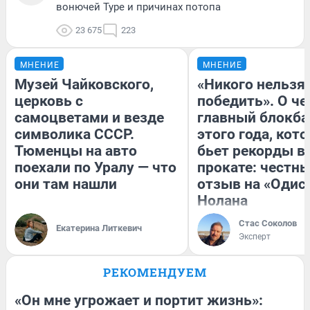
вонючей Туре и причинах потопа
23 675
223
МНЕНИЕ
МНЕНИЕ
Музей Чайковского,
«Никого нельзя
церковь с
победить». О ч
самоцветами и везде
главный блокба
символика СССР.
этого года, кот
Тюменцы на авто
бьет рекорды в
поехали по Уралу — что
прокате: честн
они там нашли
отзыв на «Одис
Нолана
Стас Соколов
Екатерина Литкевич
Эксперт
РЕКОМЕНДУЕМ
«Он мне угрожает и портит жизнь»: